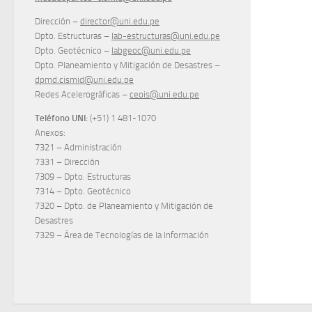
Dirección –
director@uni.edu.pe
Dpto. Estructuras –
lab-estructuras@uni.edu.pe
Dpto. Geotécnico –
labgeoc@uni.edu.pe
Dpto. Planeamiento y Mitigación de Desastres –
dpmd.cismid@uni.edu.pe
Redes Acelerográficas –
ceois@uni.edu.pe
Teléfono UNI:
(+51) 1 481-1070
Anexos:
7321 – Administración
7331 – Dirección
7309 – Dpto. Estructuras
7314 – Dpto. Geotécnico
7320 – Dpto. de Planeamiento y Mitigación de
Desastres
7329 – Área de Tecnologías de la Información