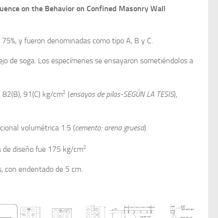
fluence on the Behavior on Confined Masonry Wall
l 75%, y fueron denominadas como tipo A, B y C.
rejo de soga. Los especímenes se ensayaron sometiéndolos a
2
, 82(B), 91(C) kg/cm
(
ensayos de pilas-SEGÚN LA TESIS
),
ional volumétrica 1:5 (
cemento: arena gruesa
).
2
ia de diseño fue 175 kg/cm
os, con endentado de 5 cm.