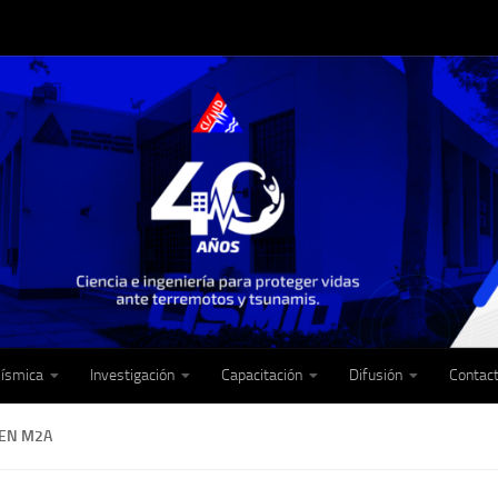
Sísmica
Investigación
Capacitación
Difusión
Contac
EN M2A