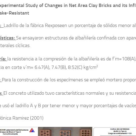
perimental Study of Changes in Net Area Clay Bricks and its In
ake-Resistant
l:
Ladrillo de la fábrica Rexposeen un porcentaje de sólidos menor a
ísticas:
Se ensayaron estructuras de albañilería confinada con apa
terales cíclicas.
ría:
la resistencia a la compresión de la albañilería es de f´m=108(A)
2
cia en corte v´m= 6.47(A), 7.47(B), 8.52(C) kg/cm
:
Para la construcción de los especímenes se empleó mortero proporc
o:
El concreto utilizado tuvo características normales y su resistenc
e usó el ladrillo A y B por tener menor y mayor porcentajes de vací
ónica Ramirez (2001)