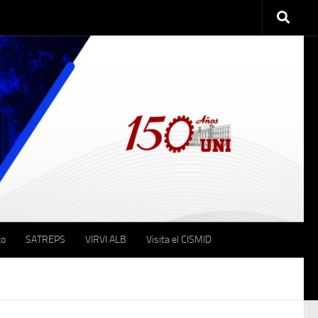
to
SATREPS
VIRVI ALB
Visita el CISMID