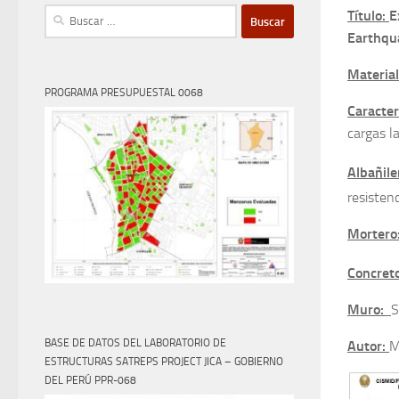
Buscar:
Título:
E
Earthqu
Materia
PROGRAMA PRESUPUESTAL 0068
Caracter
cargas la
Albañile
resisten
Morter
Concret
Muro:
S
BASE DE DATOS DEL LABORATORIO DE
Autor:
M
ESTRUCTURAS SATREPS PROJECT JICA – GOBIERNO
DEL PERÚ PPR-068