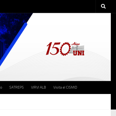
to
SATREPS
VIRVI ALB
Visita el CISMID