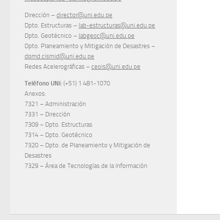
Dirección –
director@uni.edu.pe
Dpto. Estructuras –
lab-estructuras@uni.edu.pe
Dpto. Geotécnico –
labgeoc@uni.edu.pe
Dpto. Planeamiento y Mitigación de Desastres –
dpmd.cismid@uni.edu.pe
Redes Acelerográficas –
ceois@uni.edu.pe
Teléfono UNI:
(+51) 1 481-1070
Anexos:
7321 – Administración
7331 – Dirección
7309 – Dpto. Estructuras
7314 – Dpto. Geotécnico
7320 – Dpto. de Planeamiento y Mitigación de
Desastres
7329 – Área de Tecnologías de la Información