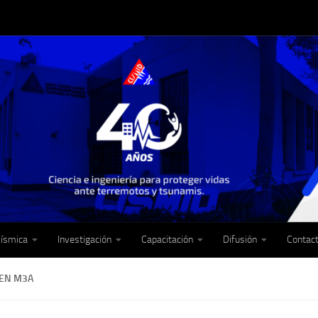
Sísmica
Investigación
Capacitación
Difusión
Contac
EN M3A