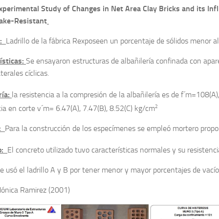
xperimental Study of Changes in Net Area Clay Bricks and its In
ake-Resistant
l:
Ladrillo de la fábrica Rexposeen un porcentaje de sólidos menor a
ísticas:
Se ensayaron estructuras de albañilería confinada con apa
terales cíclicas.
ría:
la resistencia a la compresión de la albañilería es de f´m=108(A)
2
cia en corte v´m= 6.47(A), 7.47(B), 8.52(C) kg/cm
o:
Para la construcción de los especímenes se empleó mortero propor
o:
El concreto utilizado tuvo características normales y su resisten
e usó el ladrillo A y B por tener menor y mayor porcentajes de vací
ónica Ramirez (2001)