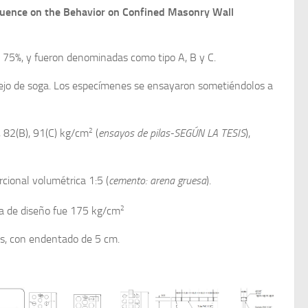
fluence on the Behavior on Confined Masonry Wall
l 75%, y fueron denominadas como tipo A, B y C.
rejo de soga. Los especímenes se ensayaron sometiéndolos a
2
, 82(B), 91(C) kg/cm
(
ensayos de pilas-SEGÚN LA TESIS
),
cional volumétrica 1:5 (
cemento: arena gruesa
).
2
cia de diseño fue 175 kg/cm
os, con endentado de 5 cm.