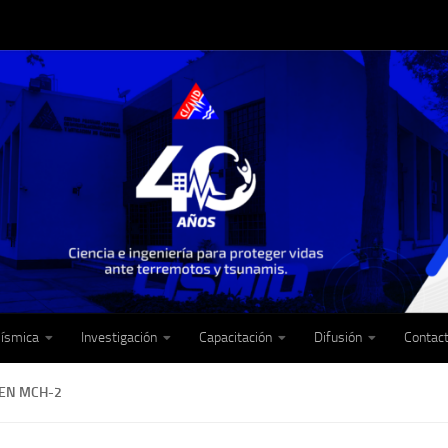
Sísmica
Investigación
Capacitación
Difusión
Contac
EN MCH-2