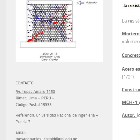
La resis
Mortero
volumen
Concret
Acero es
(1/2”).
CONTACTO
Constru
Av. Tupac Amaru 1150
Rímac, Lima – PERÚ –
MCH-1 
Código Postal 15333
Autor:
J
Referencia: Universidad Nacional de Ingeniería –
Puerta 7.
Email:
mesadepartes_cismid@uni.edu.pe