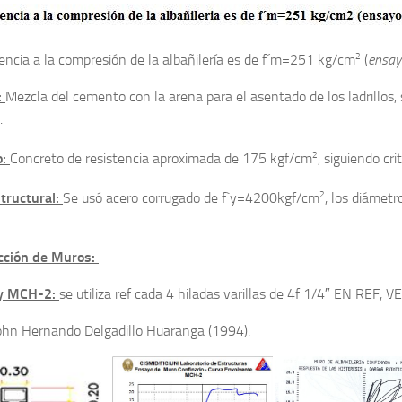
2
tencia a la compresión de la albañilería es de f´m=251 kg/cm
(
ensay
:
Mezcla del cemento con la arena para el asentado de los ladrillos, 
.
2
o:
Concreto de resistencia aproximada de 175 kgf/cm
, siguiendo cri
2
tructural:
Se usó acero corrugado de f`y=4200kgf/cm
, los diámet
cción de Muros:
y MCH-2:
se utiliza ref cada 4 hiladas varillas de 4f 1/4″ EN REF, 
ohn Hernando Delgadillo Huaranga (1994).