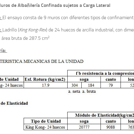
uros de Albañilería Confinada sujetos a Carga Lateral
:
El ensayo consta de 9 muros con diferentes tipos de confinamient
l:
Ladrillo (
King Kong-Rex
) de 24 huecos de arcilla industrial, con d
2
 área bruta de 287.5 cm
ría: