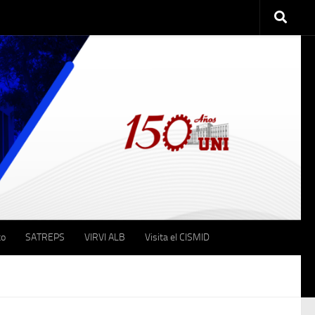
to
SATREPS
VIRVI ALB
Visita el CISMID