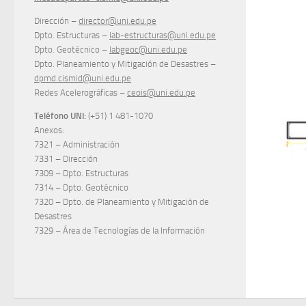
Dirección –
director@uni.edu.pe
Dpto. Estructuras –
lab-estructuras@uni.edu.pe
Dpto. Geotécnico –
labgeoc@uni.edu.pe
Dpto. Planeamiento y Mitigación de Desastres –
dpmd.cismid@uni.edu.pe
Redes Acelerográficas –
ceois@uni.edu.pe
Teléfono UNI:
(+51) 1 481-1070
Anexos:
7321 – Administración
7331 – Dirección
7309 – Dpto. Estructuras
7314 – Dpto. Geotécnico
7320 – Dpto. de Planeamiento y Mitigación de
Desastres
7329 – Área de Tecnologías de la Información