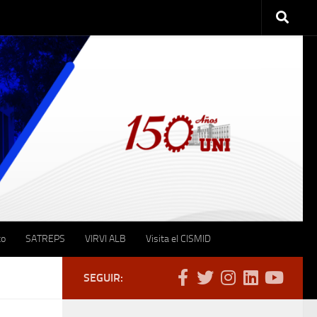
to
SATREPS
VIRVI ALB
Visita el CISMID
SEGUIR: