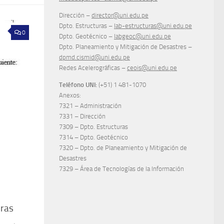
Dirección –
director@uni.edu.pe
Dpto. Estructuras –
lab-estructuras@uni.edu.pe
0
Dpto. Geotécnico –
labgeoc@uni.edu.pe
Dpto. Planeamiento y Mitigación de Desastres –
dpmd.cismid@uni.edu.pe
Redes Acelerográficas –
ceois@uni.edu.pe
Teléfono UNI:
(+51) 1 481-1070
Anexos:
7321 – Administración
7331 – Dirección
7309 – Dpto. Estructuras
7314 – Dpto. Geotécnico
7320 – Dpto. de Planeamiento y Mitigación de
Desastres
7329 – Área de Tecnologías de la Información
uras