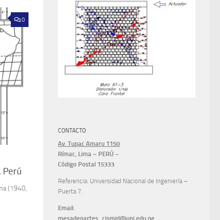
0
CONTACTO
Av. Tupac Amaru 1150
Rímac, Lima – PERÚ –
Código Postal 15333
, Perú
Referencia: Universidad Nacional de Ingeniería –
ima (1940,
Puerta 7.
Email:
mesadepartes_cismid@uni.edu.pe