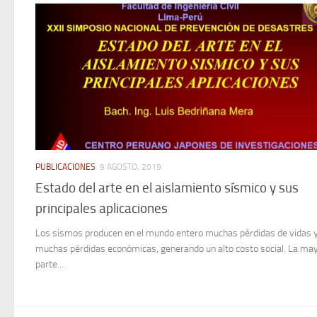
PUBLICACIONES
9 AGOSTO, 2019
Estado del arte en el aislamiento sísmico y sus
principales aplicaciones
Los sismos producen en el mundo entero muchas pérdidas de vidas 
muchas pérdidas económicas, generando un alto costo social. La ma
parte...