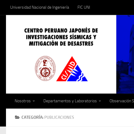
Universidad Nacional de Ingeniería
FIC UNI
Saltar al contenido
Nosotros
Departamentos y Laboratorios
Observación 
CATEGORÍA:
PUBLICACIONES