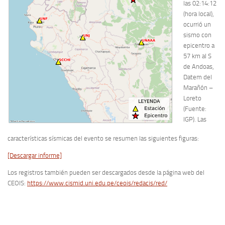
las 02:14:12
(hora local),
ocurrió un
sismo con
epicentro a
57 km al S
de Andoas,
Datem del
Marañón –
Loreto
(Fuente:
IGP). Las
características sísmicas del evento se resumen las siguientes figuras:
[Descargar informe]
Los registros también pueden ser descargados desde la página web del
CEOIS:
https://www.cismid.uni.edu.pe/ceois/redacis/red/