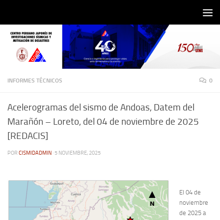
Saltar al contenido
INFORMES TÉCNICOS
0
Acelerogramas del sismo de Andoas, Datem del
Marañón – Loreto, del 04 de noviembre de 2025
[REDACIS]
POR
CISMIDADMIN
·
5 NOVIEMBRE, 2025
El 04 de
noviembre
de 2025 a