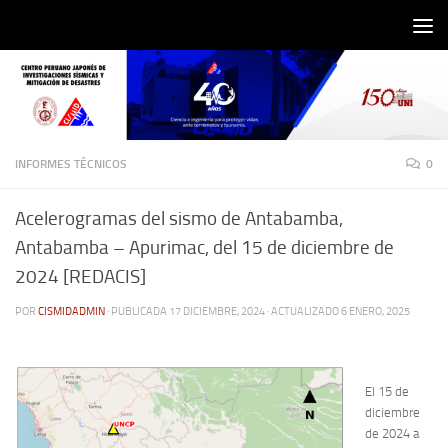
Saltar al contenido
INFORMES TÉCNICOS
0
Acelerogramas del sismo de Antabamba,
Antabamba – Apurimac, del 15 de diciembre de
2024 [REDACIS]
POR
CISMIDADMIN
· PUBLICADA
17 DICIEMBRE, 2024
· ACTUALIZADO
6 ENERO, 2025
El 15 de
diciembre
de 2024 a