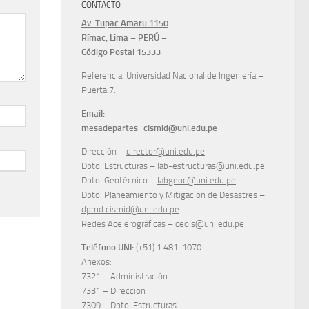
CONTACTO
Av. Tupac Amaru 1150
Rímac, Lima – PERÚ –
Código Postal 15333
Referencia: Universidad Nacional de Ingeniería –
Puerta 7.
Email:
mesadepartes_cismid@uni.edu.pe
Dirección –
director@uni.edu.pe
Dpto. Estructuras –
lab-estructuras@uni.edu.pe
Dpto. Geotécnico –
labgeoc@uni.edu.pe
Dpto. Planeamiento y Mitigación de Desastres –
dpmd.cismid@uni.edu.pe
Redes Acelerográficas –
ceois@uni.edu.pe
Teléfono UNI:
(+51) 1 481-1070
Anexos:
7321 – Administración
7331 – Dirección
7309 – Dpto. Estructuras