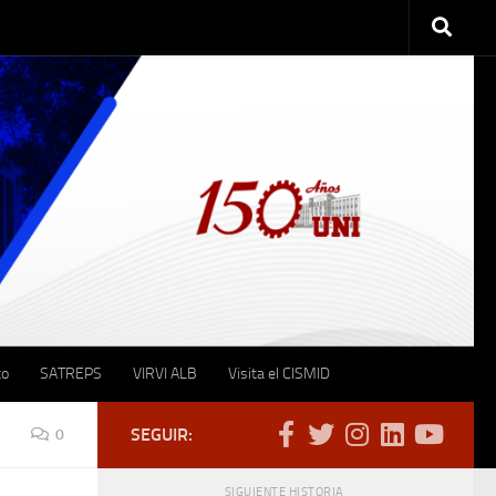
to
SATREPS
VIRVI ALB
Visita el CISMID
SEGUIR:
0
SIGUIENTE HISTORIA