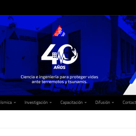
Sísmica
Investigación
Capacitación
Difusión
Contac