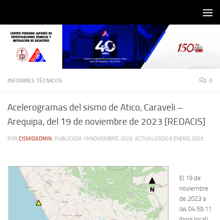
Saltar al contenido
INFORMES TÉCNICOS
0
Acelerogramas del sismo de Atico, Caraveli –
Arequipa, del 19 de noviembre de 2023 [REDACIS]
POR
CISMIDADMIN
· PUBLICADA
19 NOVIEMBRE, 2023
· ACTUALIZADO
6 ENERO, 2025
El 19 de
noviembre
de 2023 a
las 04:59:11
(hora local),