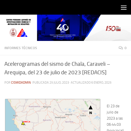
Saltar al contenido
INFORMES TÉCNICOS
0
Acelerogramas del sismo de Chala, Caraveli –
Arequipa, del 23 de julio de 2023 [REDACIS]
POR
CISMIDADMIN
· PUBLICADA
25 JULIO, 2023
· ACTUALIZADO
6 ENERO, 2025
El 23 de
julio de
2023 a las
06:44:03
(hora local),