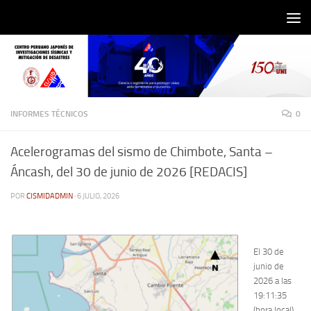
Saltar al contenido
INFORMES TÉCNICOS
0
Acelerogramas del sismo de Chimbote, Santa –
Áncash, del 30 de junio de 2026 [REDACIS]
POR
CISMIDADMIN
·
6 JULIO, 2026
El 30 de
junio de
2026 a las
19:11:35
(hora local),