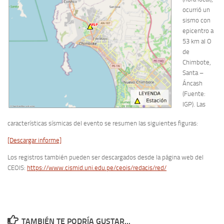
ocurrió un
sismo con
epicentro a
53 km al O
de
Chimbote,
Santa –
Áncash
(Fuente:
IGP). Las
características sísmicas del evento se resumen las siguientes figuras:
[Descargar informe]
Los registros también pueden ser descargados desde la página web del
CEOIS:
https://www.cismid.uni.edu.pe/ceois/redacis/red/
TAMBIÉN TE PODRÍA GUSTAR...