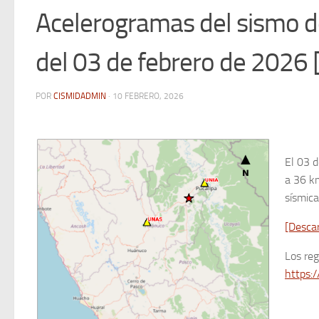
Acelerogramas del sismo d
del 03 de febrero de 2026
POR
CISMIDADMIN
·
10 FEBRERO, 2026
El 03 d
a 36 km
sísmica
[Desca
Los re
https:/