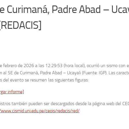
e Curimaná, Padre Abad – Ucay
 [REDACIS]
e febrero de 2026 a las 12:29:53 (hora local), ocurrió un sismo con 
 al SE de Curimaná, Padre Abad – Ucayali (Fuente: IGP). Las caracte
s del evento se resumen las siguientes figuras:
rgar informe]
gistros también pueden ser descargados desde la página web del CE
/www.cismid.uni.edu.pe/ceois/redacis/red/