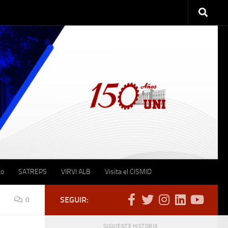
to
SATREPS
VIRVI ALB
Visita el CISMID
SEGUIR:
0
SIGUIENTE HISTORIA