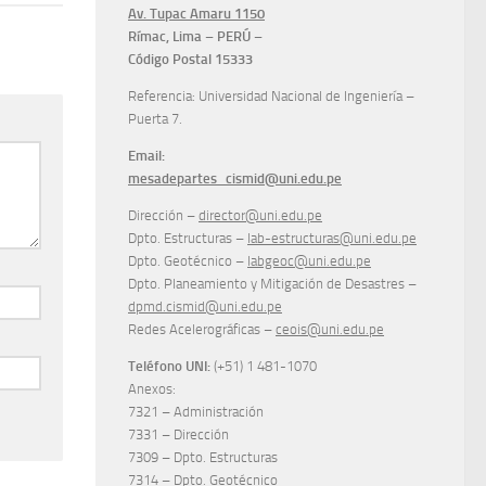
Av. Tupac Amaru 1150
Rímac, Lima – PERÚ –
Código Postal 15333
Referencia: Universidad Nacional de Ingeniería –
Puerta 7.
Email:
mesadepartes_cismid@uni.edu.pe
Dirección –
director@uni.edu.pe
Dpto. Estructuras –
lab-estructuras@uni.edu.pe
Dpto. Geotécnico –
labgeoc@uni.edu.pe
Dpto. Planeamiento y Mitigación de Desastres –
dpmd.cismid@uni.edu.pe
Redes Acelerográficas –
ceois@uni.edu.pe
Teléfono UNI:
(+51) 1 481-1070
Anexos:
7321 – Administración
7331 – Dirección
7309 – Dpto. Estructuras
7314 – Dpto. Geotécnico