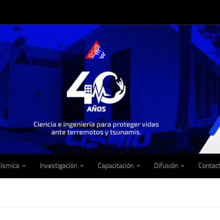
Sísmica
Investigación
Capacitación
Difusión
Contac