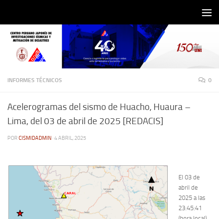
Saltar al contenido
INFORMES TÉCNICOS
0
Acelerogramas del sismo de Huacho, Huaura –
Lima, del 03 de abril de 2025 [REDACIS]
POR
CISMIDADMIN
·
4 ABRIL, 2025
El 03 de
abril de
2025 a las
23:45:41
(hora local),