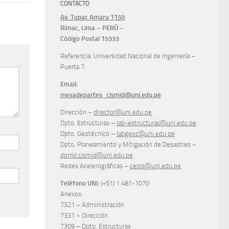
CONTACTO
Av. Tupac Amaru 1150
Rímac, Lima – PERÚ –
Código Postal 15333
Referencia: Universidad Nacional de Ingeniería –
Puerta 7.
Email:
mesadepartes_cismid@uni.edu.pe
Dirección –
director@uni.edu.pe
Dpto. Estructuras –
lab-estructuras@uni.edu.pe
Dpto. Geotécnico –
labgeoc@uni.edu.pe
Dpto. Planeamiento y Mitigación de Desastres –
dpmd.cismid@uni.edu.pe
Redes Acelerográficas –
ceois@uni.edu.pe
Teléfono UNI:
(+51) 1 481-1070
Anexos:
7321 – Administración
7331 – Dirección
7309 – Dpto. Estructuras