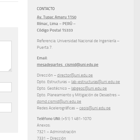
CONTACTO
Av. Tupac Amaru 1150
Rímac, Lima – PERÚ –
Código Postal 15333
Referencia: Universidad Nacional de Ingeniería –
Puerta 7.
Email:
mesadepartes_cismid@uni.edu.pe
Dirección –
director@uni.edu.pe
Dpto. Estructuras –
lab-estructuras@uni.edu.pe
Dpto. Geotécnico –
labgeoc@uni.edu.pe
Dpto. Planeamiento y Mitigación de Desastres –
dpmd.cismid@uni.edu.pe
Redes Acelerográficas –
ceois@uni.edu.pe
Teléfono UNI:
(+51) 1 481-1070
Anexos:
7321 – Administración
7331 – Dirección