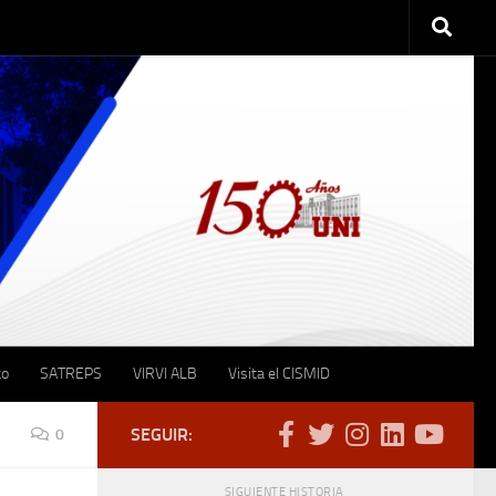
to
SATREPS
VIRVI ALB
Visita el CISMID
SEGUIR:
0
SIGUIENTE HISTORIA