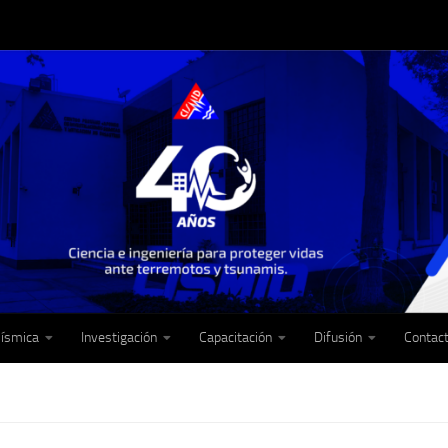
Sísmica
Investigación
Capacitación
Difusión
Contac