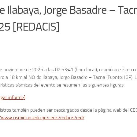
 Ilabaya, Jorge Basadre – Tac
025 [REDACIS]
e noviembre de 2025 a las 02:53:41 (hora local), ocurrió un sismo c
ro a 18 km al NO de Ilabaya, Jorge Basadre – Tacna (Fuente: IGP). 
rísticas sísmicas del evento se resumen las siguientes figuras:
rgar informe]
gistros también pueden ser descargados desde la página web del CE
/www.cismid.uni.edu.pe/ceois/redacis/red/