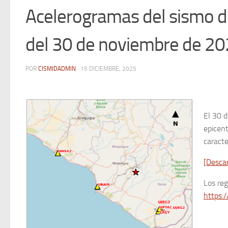
Acelerogramas del sismo de
del 30 de noviembre de 2
POR
CISMIDADMIN
·
15 DICIEMBRE, 2025
El 30 d
epicent
caracte
[Desca
Los re
https:/