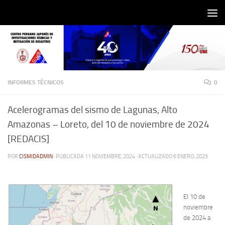
Saltar al contenido
INFORMES TÉCNICOS
0
Acelerogramas del sismo de Lagunas, Alto
Amazonas – Loreto, del 10 de noviembre de 2024
[REDACIS]
POR
CISMIDADMIN
· PUBLICADA
11 NOVIEMBRE, 2024
· ACTUALIZADO
6 ENERO, 2025
El 10 de
noviembre
de 2024 a