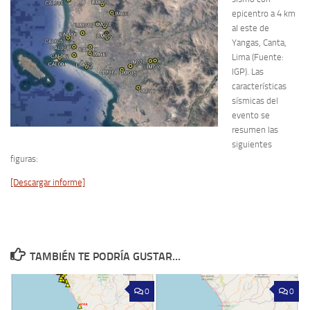
epicentro a 4 km
al este de
Yangas, Canta,
Lima (Fuente:
IGP). Las
características
sísmicas del
evento se
resumen las
siguientes
figuras:
[Descargar informe]
TAMBIÉN TE PODRÍA GUSTAR...
0
0