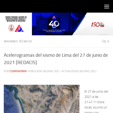
Saltar al contenido
INFORMES TÉCNICOS
0
Acelerogramas del sismo de Lima del 27 de junio de
2021 [REDACIS]
POR
CISMIDADMIN
· PUBLICADA
28 JUNIO, 2021
· ACTUALIZADO
28 JUNIO, 2021
El 27 de junio del
2021 a las
21:47:11 (hora
local), ocurrió un
sismo con