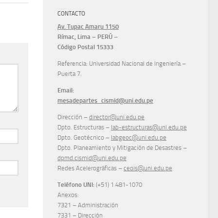
CONTACTO
Av. Tupac Amaru 1150
Rímac, Lima – PERÚ –
Código Postal 15333
Referencia: Universidad Nacional de Ingeniería –
Puerta 7.
Email:
mesadepartes_cismid@uni.edu.pe
Dirección –
director@uni.edu.pe
Dpto. Estructuras –
lab-estructuras@uni.edu.pe
Dpto. Geotécnico –
labgeoc@uni.edu.pe
Dpto. Planeamiento y Mitigación de Desastres –
dpmd.cismid@uni.edu.pe
Redes Acelerográficas –
ceois@uni.edu.pe
Teléfono UNI:
(+51) 1 481-1070
Anexos:
7321 – Administración
7331 – Dirección