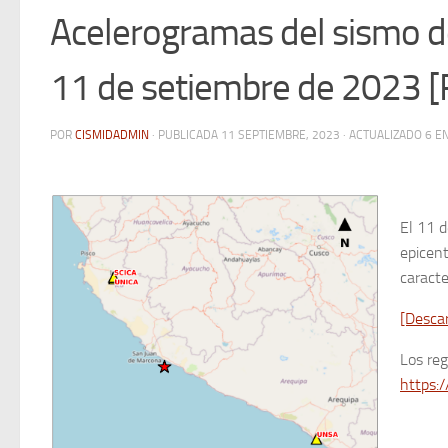
Acelerogramas del sismo de
11 de setiembre de 2023 
POR
CISMIDADMIN
· PUBLICADA
11 SEPTIEMBRE, 2023
· ACTUALIZADO
6 E
El 11 d
epicent
caracte
[Desca
Los re
https:/