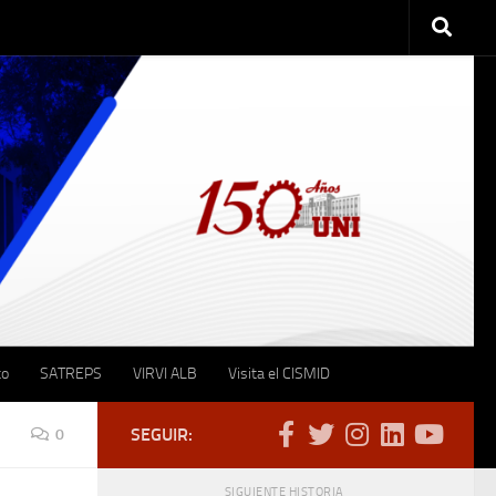
to
SATREPS
VIRVI ALB
Visita el CISMID
SEGUIR:
0
SIGUIENTE HISTORIA