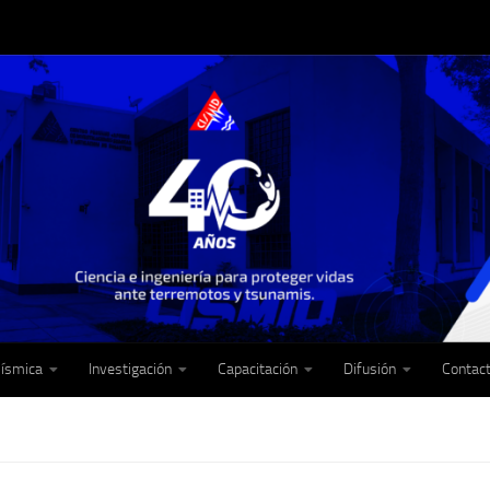
Sísmica
Investigación
Capacitación
Difusión
Contac