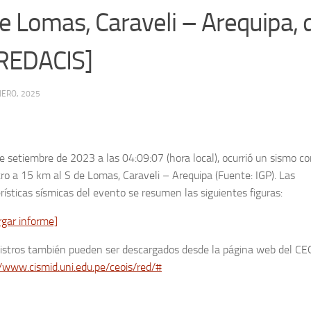
 Lomas, Caraveli – Arequipa, 
[REDACIS]
NERO, 2025
e setiembre de 2023 a las 04:09:07 (hora local), ocurrió un sismo c
ro a 15 km al S de Lomas, Caraveli – Arequipa (Fuente: IGP). Las
rísticas sísmicas del evento se resumen las siguientes figuras:
rgar informe]
gistros también pueden ser descargados desde la página web del CE
/www.cismid.uni.edu.pe/ceois/red/#