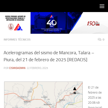
Saltar al contenido
INFORMES TÉCNICOS
0
Acelerogramas del sismo de Mancora, Talara –
Piura, del 21 de febrero de 2025 [REDACIS]
POR
CISMIDADMIN
·
22 FEBRERO, 2025
El 21 de
febrero de
2025 a las
20:06:49
(hora local),