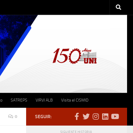
to
SATREPS
VIRVI ALB
Visita el CISMID
SEGUIR:
0
SIGUIENTE HISTORIA