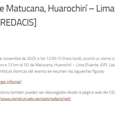
 Matucana, Huarochirí – Lima,
[REDACIS]
e noviembre de 2025 a las 12:50:15 (hora local), ocurrió un sismo c
ro a 13 km al SO de Matucana, Huarochirí – Lima (Fuente: IGP). Las
rísticas sísmicas del evento se resumen las siguientes figuras:
rgar informe]
gistros también pueden ser descargados desde la página web del CE
/www.cismid.uni.edu.pe/ceois/redacis/red/