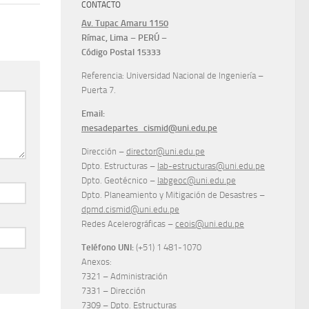
CONTACTO
Av. Tupac Amaru 1150
Rímac, Lima – PERÚ –
Código Postal 15333
Referencia: Universidad Nacional de Ingeniería –
Puerta 7.
Email:
mesadepartes_cismid@uni.edu.pe
Dirección –
director@uni.edu.pe
Dpto. Estructuras –
lab-estructuras@uni.edu.pe
Dpto. Geotécnico –
labgeoc@uni.edu.pe
Dpto. Planeamiento y Mitigación de Desastres –
dpmd.cismid@uni.edu.pe
Redes Acelerográficas –
ceois@uni.edu.pe
Teléfono UNI:
(+51) 1 481-1070
Anexos:
7321 – Administración
7331 – Dirección
7309 – Dpto. Estructuras