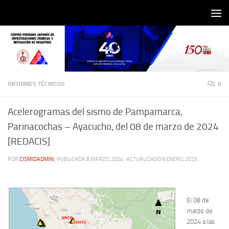
Saltar al contenido
INFORMES TÉCNICOS
0
Acelerogramas del sismo de Pampamarca,
Parinacochas – Ayacucho, del 08 de marzo de 2024
[REDACIS]
POR
CISMIDADMIN
· PUBLICADA
8 MARZO, 2024
· ACTUALIZADO
6 ENERO, 2025
El 08 de
marzo de
2024 a las