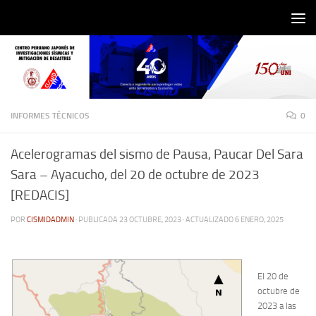
Saltar al contenido
INFORMES TÉCNICOS
0
Acelerogramas del sismo de Pausa, Paucar Del Sara
Sara – Ayacucho, del 20 de octubre de 2023
[REDACIS]
POR
CISMIDADMIN
· PUBLICADA
23 OCTUBRE, 2023
· ACTUALIZADO
6 ENERO, 2025
El 20 de
octubre de
2023 a las