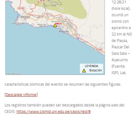
12:28:21
(hora local),
ocurrió un
sismo con
epicentro a
22 km al NO
de Pausa,
Paucar Del
Sara Sara –
Ayacucho
(Fuente:
IGP). Las
características sísmicas del evento se resumen las siguientes figuras:
[Descargar informe]
Los registros también pueden ser descargados desde la página web del
CEOIS:
https://www.cismid.uni.edu.pe/ceois/red/#