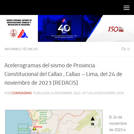
Saltar al contenido
INFORMES TÉCNICOS
0
Acelerogramas del sismo de Provincia
Constitucional del Callao , Callao – Lima, del 24 de
noviembre de 2023 [REDACIS]
POR
CISMIDADMIN
· PUBLICADA
24 NOVIEMBRE, 2023
· ACTUALIZADO
6 ENERO, 2025
El 24 de
noviembre
de 2023 a