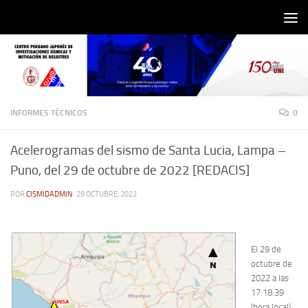
Saltar al contenido
INFORMES TÉCNICOS
0
Acelerogramas del sismo de Santa Lucia, Lampa –
Puno, del 29 de octubre de 2022 [REDACIS]
POR
CISMIDADMIN
·
29 OCTUBRE, 2022
El 29 de
octubre de
2022 a las
17:18:39
(hora local),