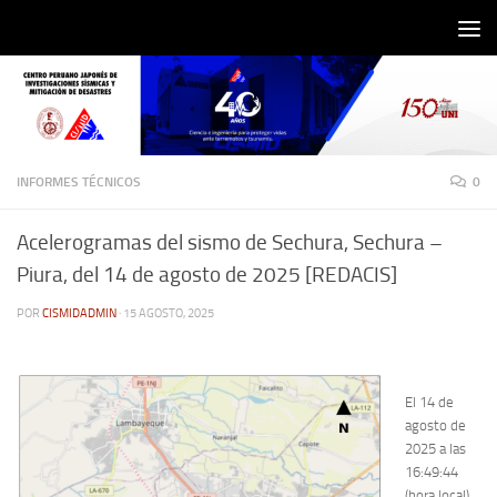
Saltar al contenido
INFORMES TÉCNICOS
0
Acelerogramas del sismo de Sechura, Sechura –
Piura, del 14 de agosto de 2025 [REDACIS]
POR
CISMIDADMIN
·
15 AGOSTO, 2025
El 14 de
agosto de
2025 a las
16:49:44
(hora local),