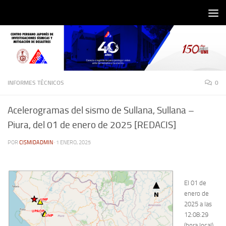
Saltar al contenido
INFORMES TÉCNICOS
0
Acelerogramas del sismo de Sullana, Sullana –
Piura, del 01 de enero de 2025 [REDACIS]
POR
CISMIDADMIN
·
1 ENERO, 2025
El 01 de
enero de
2025 a las
12:08:29
(hora local),