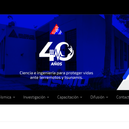
Sísmica
Investigación
Capacitación
Difusión
Contac