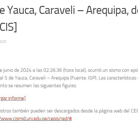
 Yauca, Caraveli – Arequipa, d
CIS]
2025
e junio de 2024 a las 02:26:36 (hora local), ocurrió un sismo con epi
l S de Yauca, Caraveli – Arequipa (Fuente: IGP). Las características
nto se resumen las siguientes figuras:
rgar informe]
gistros también pueden ser descargados desde la página web del CE
/www.cismid.uni.edu.pe/ceois/red/#