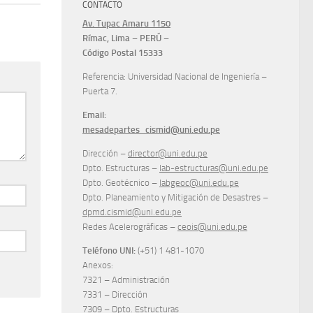
CONTACTO
Av. Tupac Amaru 1150
Rímac, Lima – PERÚ –
Código Postal 15333
Referencia: Universidad Nacional de Ingeniería –
Puerta 7.
Email:
mesadepartes_cismid@uni.edu.pe
Dirección –
director@uni.edu.pe
Dpto. Estructuras –
lab-estructuras@uni.edu.pe
Dpto. Geotécnico –
labgeoc@uni.edu.pe
Dpto. Planeamiento y Mitigación de Desastres –
dpmd.cismid@uni.edu.pe
Redes Acelerográficas –
ceois@uni.edu.pe
Teléfono UNI:
(+51) 1 481-1070
Anexos:
7321 – Administración
7331 – Dirección
7309 – Dpto. Estructuras