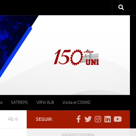
to
SATREPS
VIRVI ALB
Visita el CISMID
SEGUIR:
0
SIGUIENTE HISTORIA