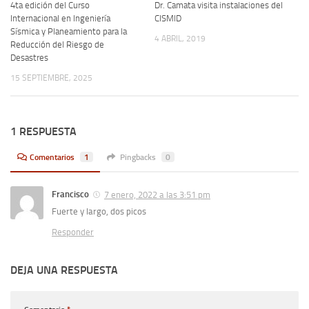
4ta edición del Curso
Dr. Camata visita instalaciones del
Internacional en Ingeniería
CISMID
Sísmica y Planeamiento para la
4 ABRIL, 2019
Reducción del Riesgo de
Desastres
15 SEPTIEMBRE, 2025
1 RESPUESTA
Comentarios
1
Pingbacks
0
Francisco
7 enero, 2022 a las 3:51 pm
Fuerte y largo, dos picos
Responder
DEJA UNA RESPUESTA