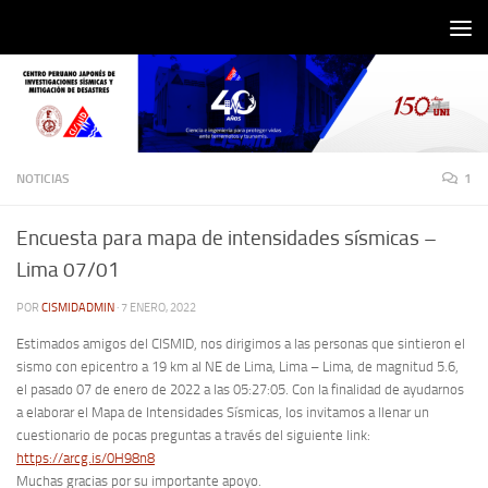
Saltar al contenido
NOTICIAS
1
Encuesta para mapa de intensidades sísmicas –
Lima 07/01
POR
CISMIDADMIN
·
7 ENERO, 2022
Estimados amigos del CISMID, nos dirigimos a las personas que sintieron el
sismo con epicentro a 19 km al NE de Lima, Lima – Lima, de magnitud 5.6,
el pasado 07 de enero de 2022 a las 05:27:05. Con la finalidad de ayudarnos
a elaborar el Mapa de Intensidades Sísmicas, los invitamos a llenar un
cuestionario de pocas preguntas a través del siguiente link:
https://arcg.is/0H98n8
Muchas gracias por su importante apoyo.