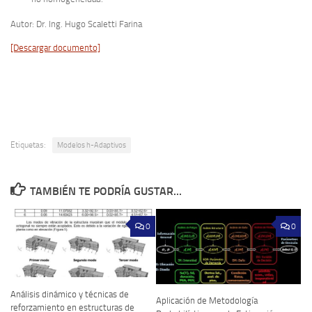
Autor: Dr. Ing. Hugo Scaletti Farina
[Descargar documento]
Etiquetas:
Modelos h-Adaptivos
TAMBIÉN TE PODRÍA GUSTAR...
0
0
Análisis dinámico y técnicas de
Aplicación de Metodología
reforzamiento en estructuras de