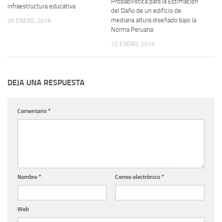
Probabilística para la Estimación
infraestructura educativa
del Daño de un edificio de
mediana altura diseñado bajo la
26 ENERO, 2019
Norma Peruana
12 ENERO, 2019
DEJA UNA RESPUESTA
Comentario
*
Nombre
*
Correo electrónico
*
Web