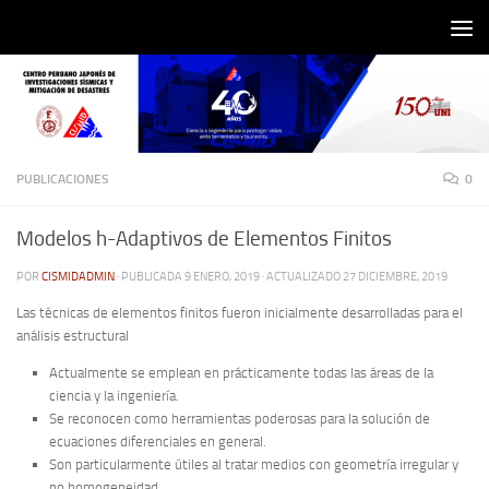
Saltar al contenido
PUBLICACIONES
0
Modelos h-Adaptivos de Elementos Finitos
POR
CISMIDADMIN
· PUBLICADA
9 ENERO, 2019
· ACTUALIZADO
27 DICIEMBRE, 2019
Las técnicas de elementos finitos fueron inicialmente desarrolladas para el
análisis estructural
Actualmente se emplean en prácticamente todas las áreas de la
ciencia y la ingeniería.
Se reconocen como herramientas poderosas para la solución de
ecuaciones diferenciales en general.
Son particularmente útiles al tratar medios con geometría irregular y
no homogeneidad.