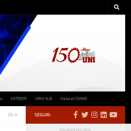
to
SATREPS
VIRVI ALB
Visita el CISMID
SEGUIR:
0
SIGUIENTE HISTORIA