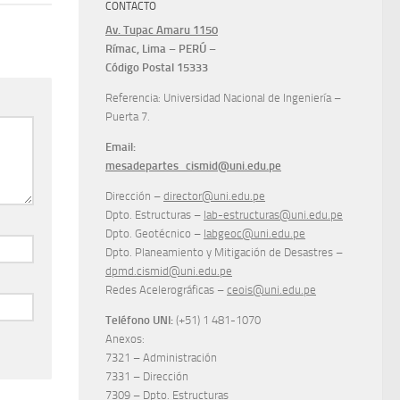
CONTACTO
Av. Tupac Amaru 1150
Rímac, Lima – PERÚ –
Código Postal 15333
Referencia: Universidad Nacional de Ingeniería –
Puerta 7.
Email:
mesadepartes_cismid@uni.edu.pe
Dirección –
director@uni.edu.pe
Dpto. Estructuras –
lab-estructuras@uni.edu.pe
Dpto. Geotécnico –
labgeoc@uni.edu.pe
Dpto. Planeamiento y Mitigación de Desastres –
dpmd.cismid@uni.edu.pe
Redes Acelerográficas –
ceois@uni.edu.pe
Teléfono UNI:
(+51) 1 481-1070
Anexos:
7321 – Administración
7331 – Dirección
7309 – Dpto. Estructuras