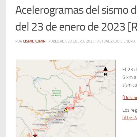
Acelerogramas del sismo d
del 23 de enero de 2023 [
POR
CISMIDADMIN
· PUBLICADA
23 ENERO, 2023
· ACTUALIZADO
6 ENERO,
El 23 d
6 km al
sísmica
[Desca
Los re
https:/