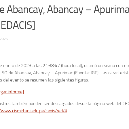
e Abancay, Abancay – Apurima
REDACIS]
 2025
e enero de 2023 a las 21:38:47 (hora local), ocurrió un sismo con ep
 SO de Abancay, Abancay – Apurimac (Fuente: IGP). Las característ
s del evento se resumen las siguientes figuras:
rgar informe]
gistros también pueden ser descargados desde la página web del CE
/www.cismid.uni.edu.pe/ceois/red/#