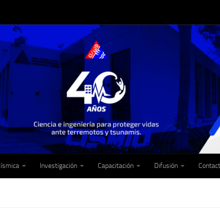
Sísmica
Investigación
Capacitación
Difusión
Contac