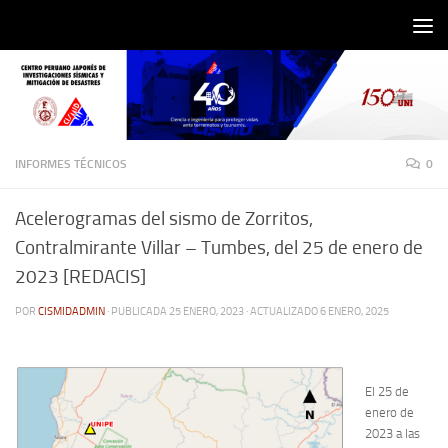
Saltar al contenido
INFORMES TÉCNICOS
0
Acelerogramas del sismo de Zorritos,
Contralmirante Villar – Tumbes, del 25 de enero de
2023 [REDACIS]
POR
CISMIDADMIN
· PUBLICADA
25 ENERO, 2023
· ACTUALIZADO
6 ENERO, 2025
El 25 de
enero de
2023 a las