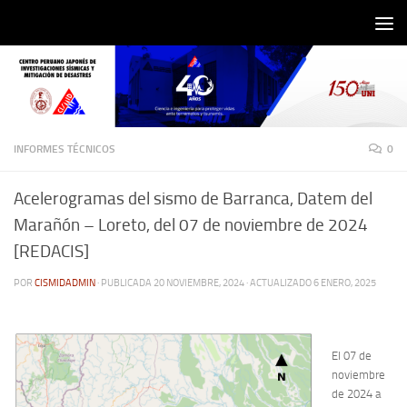
Saltar al contenido
INFORMES TÉCNICOS
0
Acelerogramas del sismo de Barranca, Datem del
Marañón – Loreto, del 07 de noviembre de 2024
[REDACIS]
POR
CISMIDADMIN
· PUBLICADA
20 NOVIEMBRE, 2024
· ACTUALIZADO
6 ENERO, 2025
El 07 de
noviembre
de 2024 a