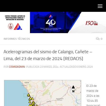
Saltar al contenido
INFORMES TÉCNICOS
0
Acelerogramas del sismo de Calango, Cañete –
Lima, del 23 de marzo de 2024 [REDACIS]
POR
CISMIDADMIN
· PUBLICADA
23 MARZO, 2024
· ACTUALIZADO
6 ENERO, 2025
El 23 de
marzo de
2024 a las
10:44:35
(hora local),