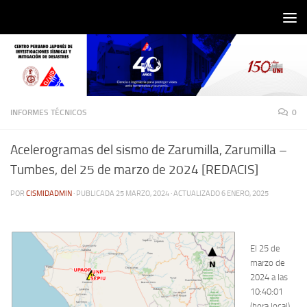
Saltar al contenido
INFORMES TÉCNICOS
0
Acelerogramas del sismo de Zarumilla, Zarumilla –
Tumbes, del 25 de marzo de 2024 [REDACIS]
POR
CISMIDADMIN
· PUBLICADA
25 MARZO, 2024
· ACTUALIZADO
6 ENERO, 2025
El 25 de
marzo de
2024 a las
10:40:01
(hora local),