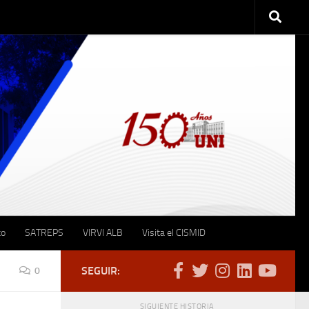
to
SATREPS
VIRVI ALB
Visita el CISMID
SEGUIR:
0
SIGUIENTE HISTORIA