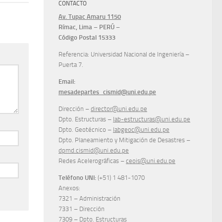
CONTACTO
Av. Tupac Amaru 1150
Rímac, Lima – PERÚ –
Código Postal 15333
Referencia: Universidad Nacional de Ingeniería –
Puerta 7.
Email:
mesadepartes_cismid@uni.edu.pe
Dirección –
director@uni.edu.pe
Dpto. Estructuras –
lab-estructuras@uni.edu.pe
Dpto. Geotécnico –
labgeoc@uni.edu.pe
Dpto. Planeamiento y Mitigación de Desastres –
dpmd.cismid@uni.edu.pe
Redes Acelerográficas –
ceois@uni.edu.pe
Teléfono UNI:
(+51) 1 481-1070
Anexos:
7321 – Administración
7331 – Dirección
7309 – Dpto. Estructuras