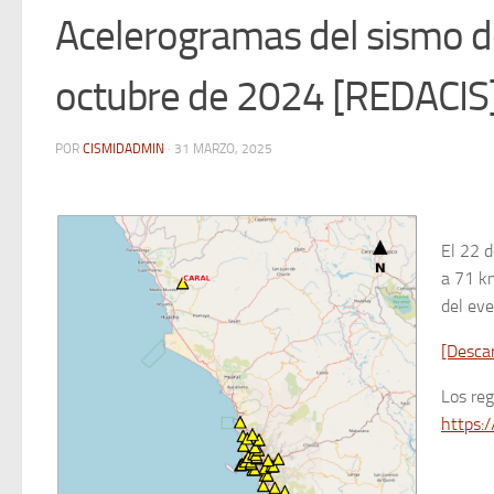
Acelerogramas del sismo de
octubre de 2024 [REDACIS
POR
CISMIDADMIN
·
31 MARZO, 2025
El 22 d
a 71 km
del eve
[Desca
Los re
https:/