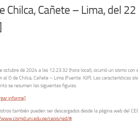
 Chilca, Cañete – Lima, del 22
]
e octubre de 2024 a las 12:23:32 (hora local), ocurrió un sismo con 
 al O de Chilca, Cañete – Lima (Fuente: IGP). Las características sí
nto se resumen las siguientes figuras:
rgar informe]
gistros también pueden ser descargados desde la página web del CE
/www.cismid.uni.edu.pe/ceois/red/#