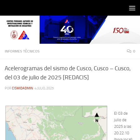
Saltar al contenido
INFORMES TÉCNICOS
0
Acelerogramas del sismo de Cusco, Cusco – Cusco,
del 03 de julio de 2025 [REDACIS]
POR
CISMIDADMIN
·
4 JULIO, 2025
El 03 de
julio de
2025 a las
20:22:10
(hora local),