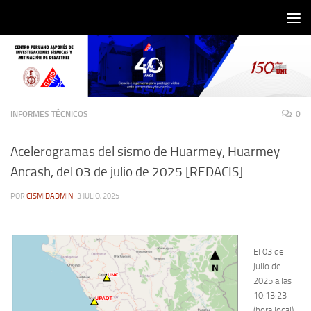
Saltar al contenido
INFORMES TÉCNICOS
0
Acelerogramas del sismo de Huarmey, Huarmey –
Ancash, del 03 de julio de 2025 [REDACIS]
POR
CISMIDADMIN
·
3 JULIO, 2025
El 03 de
julio de
2025 a las
10:13:23
(hora local),