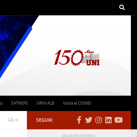
to
SATREPS
VIRVI ALB
Visita el CISMID
SEGUIR:
0
SIGUIENTE HISTORIA