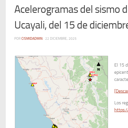
Acelerogramas del sismo de
Ucayali, del 15 de diciemb
POR
CISMIDADMIN
·
22 DICIEMBRE, 2025
El 15 d
epicent
caracte
[Desca
Los re
https:/