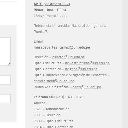
Av. Tupac Amaru 1150
Rímac, Lima – PERÚ –
Código Postal 15333
Referencia: Universidad Nacional de Ingeniería –
Puerta 7.
Email:
mesadepartes_cismid@uni.edu.pe
Dirección –
director@uni.edu.pe
Dpto. Estructuras –
lab-estructuras@uni.edu.pe
Dpto. Geotécnico –
labgeoc@uni.edu.pe
Dpto. Planeamiento y Mitigación de Desastres –
dpmd.cismid@uni.edu.pe
Redes Acelerográficas –
ceois@uni.edu.pe
Teléfono UNI:
(+51) 1 481-1070
Anexos:
7321 – Administración
7331 – Dirección
7309 – Dpto. Estructuras
7314 – Dpto. Geotécnico