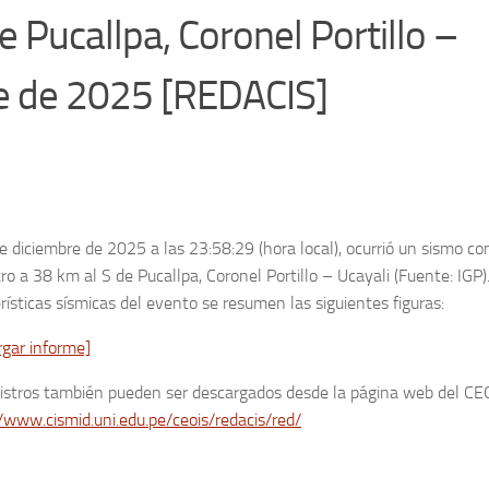
 Pucallpa, Coronel Portillo –
re de 2025 [REDACIS]
e diciembre de 2025 a las 23:58:29 (hora local), ocurrió un sismo co
ro a 38 km al S de Pucallpa, Coronel Portillo – Ucayali (Fuente: IGP)
rísticas sísmicas del evento se resumen las siguientes figuras:
rgar informe]
gistros también pueden ser descargados desde la página web del CE
/www.cismid.uni.edu.pe/ceois/redacis/red/