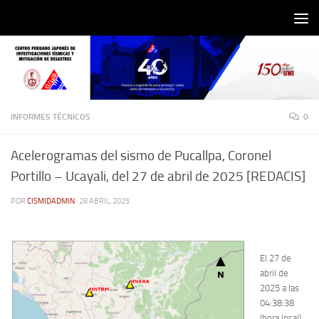
Saltar al contenido
INFORMES TÉCNICOS
0
Acelerogramas del sismo de Pucallpa, Coronel
Portillo – Ucayali, del 27 de abril de 2025 [REDACIS]
POR
CISMIDADMIN
·
28 ABRIL, 2025
El 27 de
abril de
2025 a las
04:38:38
(hora local),