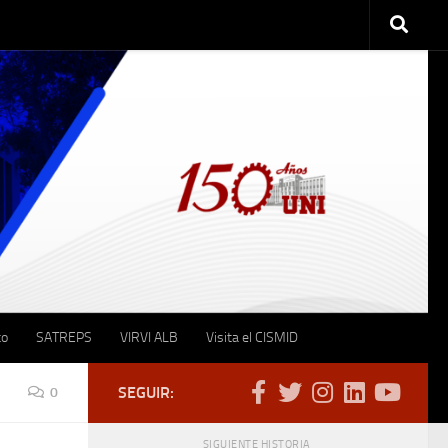
to
SATREPS
VIRVI ALB
Visita el CISMID
SEGUIR:
0
SIGUIENTE HISTORIA