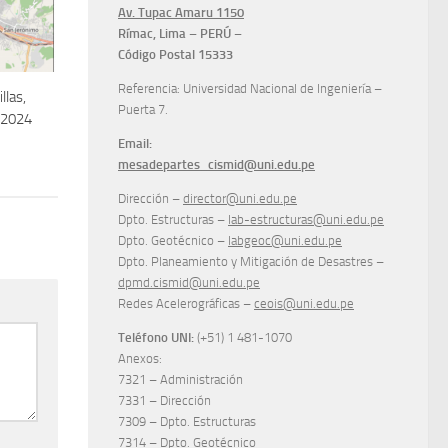
Av. Tupac Amaru 1150
Rímac, Lima – PERÚ –
Código Postal 15333
Referencia: Universidad Nacional de Ingeniería –
llas,
Puerta 7.
e 2024
Email:
mesadepartes_cismid@uni.edu.pe
Dirección –
director@uni.edu.pe
Dpto. Estructuras –
lab-estructuras@uni.edu.pe
Dpto. Geotécnico –
labgeoc@uni.edu.pe
Dpto. Planeamiento y Mitigación de Desastres –
dpmd.cismid@uni.edu.pe
Redes Acelerográficas –
ceois@uni.edu.pe
Teléfono UNI:
(+51) 1 481-1070
Anexos:
7321 – Administración
7331 – Dirección
7309 – Dpto. Estructuras
7314 – Dpto. Geotécnico