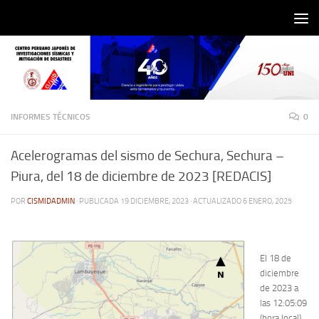
Saltar al contenido
INFORMES TÉCNICOS
0
Acelerogramas del sismo de Sechura, Sechura –
Piura, del 18 de diciembre de 2023 [REDACIS]
POR
CISMIDADMIN
· PUBLICADA
19 DICIEMBRE, 2023
· ACTUALIZADO
6 ENERO, 2025
El 18 de
diciembre
de 2023 a
las 12:05:09
(hora local),