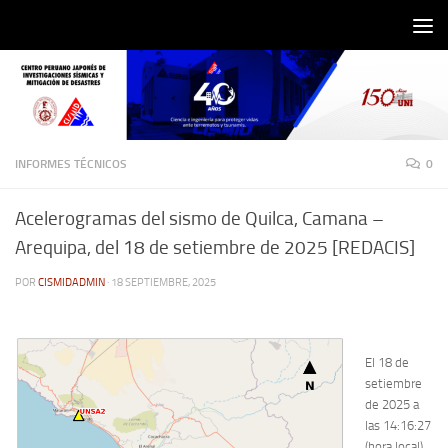
Saltar al contenido
INFORMES TÉCNICOS
0
Acelerogramas del sismo de Quilca, Camana –
Arequipa, del 18 de setiembre de 2025 [REDACIS]
POR
CISMIDADMIN
·
18 SEPTIEMBRE, 2025
El 18 de
setiembre
de 2025 a
las 14:16:27
(hora local),