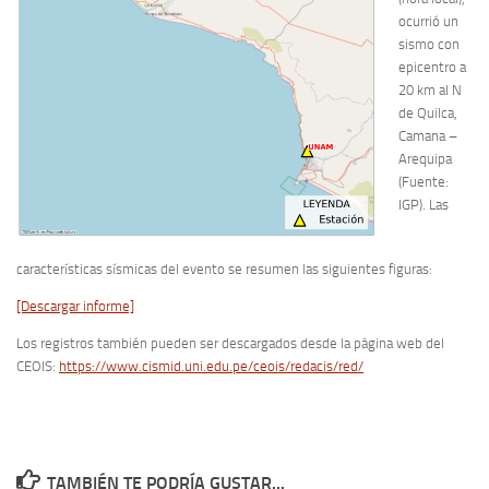
ocurrió un
sismo con
epicentro a
20 km al N
de Quilca,
Camana –
Arequipa
(Fuente:
IGP). Las
características sísmicas del evento se resumen las siguientes figuras:
[Descargar informe]
Los registros también pueden ser descargados desde la página web del
CEOIS:
https://www.cismid.uni.edu.pe/ceois/redacis/red/
TAMBIÉN TE PODRÍA GUSTAR...