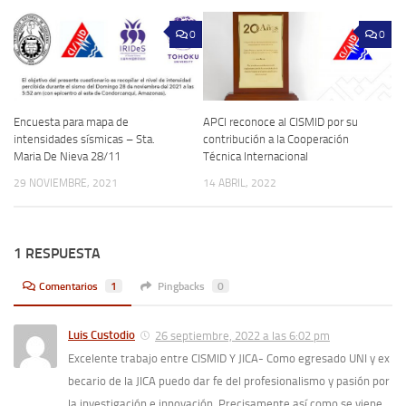
0
0
Encuesta para mapa de
APCI reconoce al CISMID por su
intensidades sísmicas – Sta.
contribución a la Cooperación
Maria De Nieva 28/11
Técnica Internacional
29 NOVIEMBRE, 2021
14 ABRIL, 2022
1 RESPUESTA
Comentarios
1
Pingbacks
0
Luis Custodio
26 septiembre, 2022 a las 6:02 pm
Excelente trabajo entre CISMID Y JICA- Como egresado UNI y ex
becario de la JICA puedo dar fe del profesionalismo y pasión por
la investigación e innovación. Precisamente así como se viene