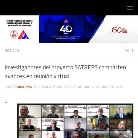
Saltar al contenido
NOTICIAS
1
Investigadores del proyecto SATREPS comparten
avances en reunión virtual
POR
CISMIDADMIN
· PUBLICADA
21 MARZO, 2022
· ACTUALIZADO
2 AGOSTO, 2022
El