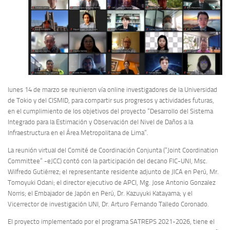
lunes 14 de marzo se reunieron vía online investigadores de la Universidad
de Tokio y del CISMID, para compartir sus progresos y actividades futuras,
en el cumplimiento de los objetivos del proyecto “Desarrollo del Sistema
Integrado para la Estimación y Observación del Nivel de Daños a la
Infraestructura en el Área Metropolitana de Lima”.
La reunión virtual del Comité de Coordinación Conjunta (“
Joint Coordination
Committee” -e
JCC) contó con la participación del decano FIC-UNI, Msc.
Wilfredo Gutiérrez; el representante residente adjunto de JICA en Perú, Mr.
Tomoyuki Odani; el director ejecutivo de APCI, Mg. Jose Antonio Gonzalez
Norris; el Embajador de Japón en Perú, Dr. Kazuyuki Katayama; y el
Vicerrector de investigación UNI, Dr. Arturo Fernando Talledo Coronado.
El proyecto implementado por el programa SATREPS 2021-2026, tiene el