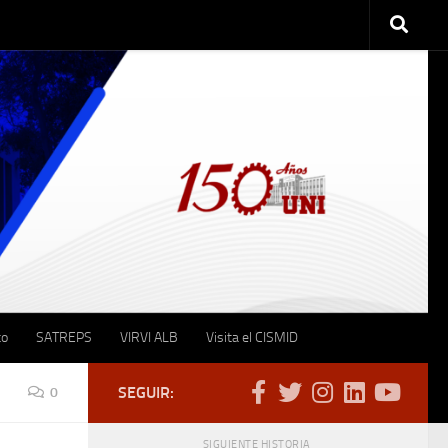
to
SATREPS
VIRVI ALB
Visita el CISMID
SEGUIR:
0
SIGUIENTE HISTORIA