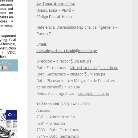
Av. Tupac Amaru 1150
Rímac, Lima – PERÚ –
Código Postal 15333
Referencia: Universidad Nacional de Ingeniería –
Puerta 7.
Email:
mesadepartes_cismid@uni.edu.pe
Dirección –
director@uni.edu.pe
Dpto. Estructuras –
lab-estructuras@uni.edu.pe
Dpto. Geotécnico –
labgeoc@uni.edu.pe
Dpto. Planeamiento y Mitigación de Desastres –
dpmd.cismid@uni.edu.pe
Redes Acelerográficas –
ceois@uni.edu.pe
Teléfono UNI:
(+51) 1 481-1070
Anexos:
1
7321 – Administración
7331 – Dirección
7309 – Dpto. Estructuras
7314 – Dpto. Geotécnico