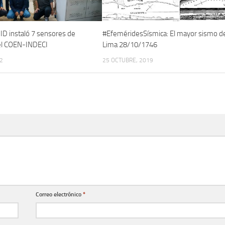
D instaló 7 sensores de
#EfeméridesSísmica: El mayor sismo d
 el COEN-INDECI
Lima 28/10/1746
2
25 OCTUBRE, 2019
Correo electrónico
*